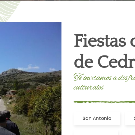
Fiestas
de Cedri
Te invitamos a disfr
culturales
San Antonio