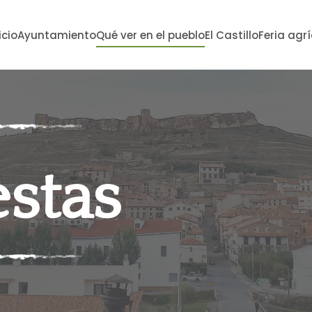
icio
Ayuntamiento
Qué ver en el pueblo
El Castillo
Feria agr
estas